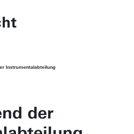
er Instrumentalabteilung
end der
labteilung