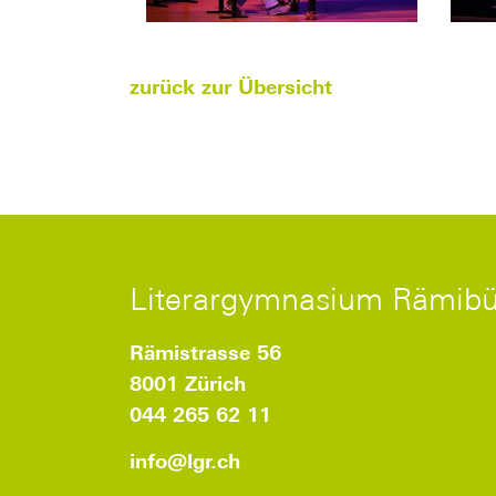
zurück zur Übersicht
Literargymnasium Rämibü
Rämistrasse 56
8001 Zürich
044 265 62 11
info
@lgr.
ch